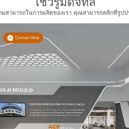
โชว์รูมดิจิทัล
กับความสามารถในการผลิตของเรา คุณสามารถคลิกที่รู