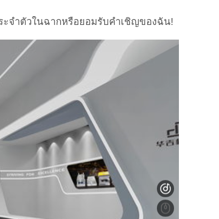
ปประจำตัวในฉากหรือยอมรับคำเชิญของฉัน!