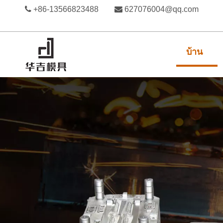

+86-13566823488

627076004@qq.com
บ้าน